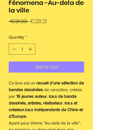
Fénomena -Au-dela de
la ville
Regular
Sale
 €31.00 
€28.21
Price
Price
Quantity
*
Add to Cart
Ce livre est un
recueil d'une sélection de
bandes dessinées
de caractère, créées
par
16 jeunes auteur. ice.s de bande
dessinée, artistes, réalisateur. ice.s et
créateur.ice.s indépendants de
Chine et
d'Europe
.
Ayant pour thème "Au-delà de la ville",
les histoires se déroulent dans des